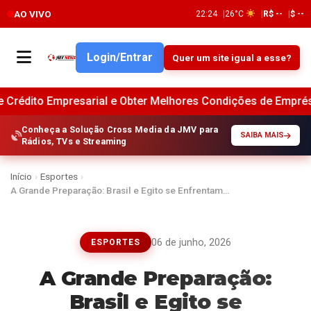
AO VIVO
22:24
26°C
R$ --
$ --
Login/Entrar
Quer um site igual a esse?
resarial e Obter Melhores Condições de Empréstimo no Banco 
Conheça a Solução Cross Media da JMV para
SAIBA MAIS
Rádios, TVs e Streaming
Início
›
Esportes
›
A Grande Preparação: Brasil e Egito se Enfrentam…
06 de junho, 2026
ESPORTES
A Grande Preparação:
Brasil e Egito se