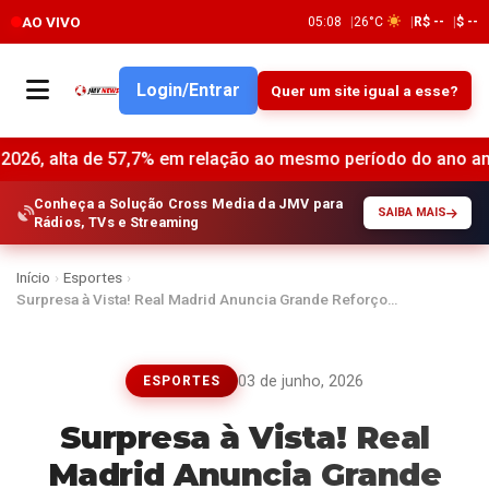
AO VIVO
05:08
26°C
R$ --
$ --
Login/Entrar
Quer um site igual a esse?
de 57,7% em relação ao mesmo período do ano anterior •
Rev
Conheça a Solução Cross Media da JMV para
SAIBA MAIS
Rádios, TVs e Streaming
Início
›
Esportes
›
Surpresa à Vista! Real Madrid Anuncia Grande Reforço…
03 de junho, 2026
ESPORTES
Surpresa à Vista! Real
Madrid Anuncia Grande