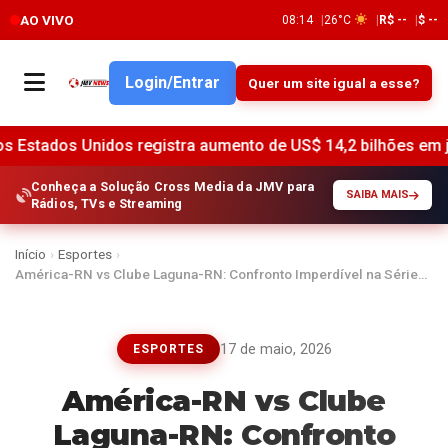
AO VIVO
08:14
26°C
R$ --
$ --
Login/Entrar
Quer um site igual a esse?
os registra aumento de US$ 14,2 bilhões em junho, indica o 
Conheça a Solução Cross Media da JMV para
SAIBA MAIS
Rádios, TVs e Streaming
Início
›
Esportes
›
América-RN vs Clube Laguna-RN: Confronto Imperdível na Série…
17 de maio, 2026
ESPORTES
América-RN vs Clube
Laguna-RN: Confronto