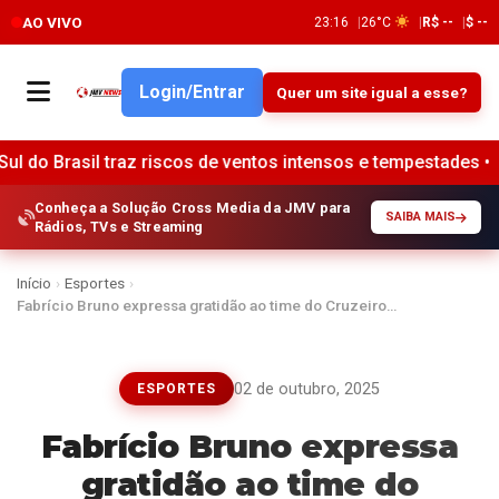
AO VIVO
23:16
26°C
R$ --
$ --
Login/Entrar
Quer um site igual a esse?
az riscos de ventos intensos e tempestades •
Santander an
Conheça a Solução Cross Media da JMV para
SAIBA MAIS
Rádios, TVs e Streaming
Início
›
Esportes
›
Fabrício Bruno expressa gratidão ao time do Cruzeiro…
02 de outubro, 2025
ESPORTES
Fabrício Bruno expressa
gratidão ao time do