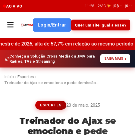
AO VIVO
11:28
26°C
R$ --
$ --
Login/Entrar
Quer um site igual a esse?
 2026, alta de 57,7% em relação ao mesmo período do ano ante
Conheça a Solução Cross Media da JMV para
SAIBA MAIS
Rádios, TVs e Streaming
Início
›
Esportes
›
Treinador do Ajax se emociona e pede demissão…
20 de maio, 2025
ESPORTES
Treinador do Ajax se
emociona e pede