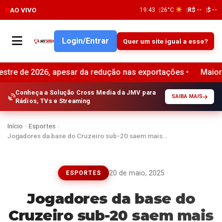
AO VIVO
19:43
26°C
R$ --
$ --
Login/Entrar
Quer um site igual a esse?
 apesar da redução nas exportações •
Maioria das empresa
Conheça a Solução Cross Media da JMV para
SAIBA MAIS
Rádios, TVs e Streaming
Início
›
Esportes
›
Jogadores da base do Cruzeiro sub-20 saem mais…
20 de maio, 2025
ESPORTES
Jogadores da base do
Cruzeiro sub-20 saem mais