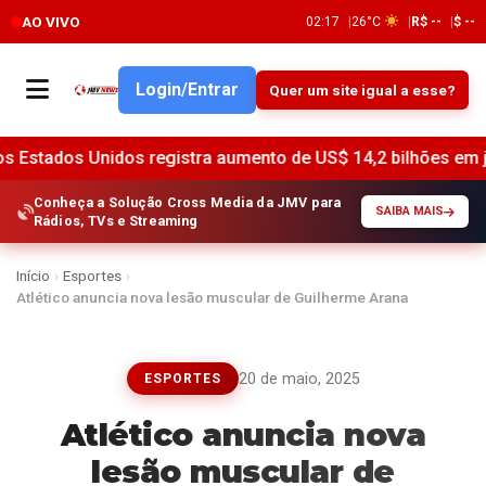
AO VIVO
02:17
26°C
R$ --
$ --
Login/Entrar
Quer um site igual a esse?
 Unidos registra aumento de US$ 14,2 bilhões em junho, indi
Conheça a Solução Cross Media da JMV para
SAIBA MAIS
Rádios, TVs e Streaming
Início
›
Esportes
›
Atlético anuncia nova lesão muscular de Guilherme Arana
20 de maio, 2025
ESPORTES
Atlético anuncia nova
lesão muscular de