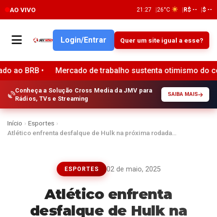
AO VIVO
21:27
26°C
R$ --
$ --
Login/Entrar
Quer um site igual a esse?
Mercado de trabalho sustenta otimismo do consumidor em 
Conheça a Solução Cross Media da JMV para
SAIBA MAIS
Rádios, TVs e Streaming
Início
›
Esportes
›
Atlético enfrenta desfalque de Hulk na próxima rodada…
02 de maio, 2025
ESPORTES
Atlético enfrenta
desfalque de Hulk na