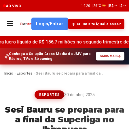
AO VIVO
14:20
26°C
R$ --
$ --
Login/Entrar
Quer um site igual a esse?
quido de R$ 156,7 milhões no segundo trimestre de 2025 •
Lu
Conheça a Solução Cross Media da JMV para
SAIBA MAIS
Rádios, TVs e Streaming
Início
›
Esportes
›
Sesi Bauru se prepara para a final da…
30 de abril, 2025
ESPORTES
Sesi Bauru se prepara para
a final da Superliga no