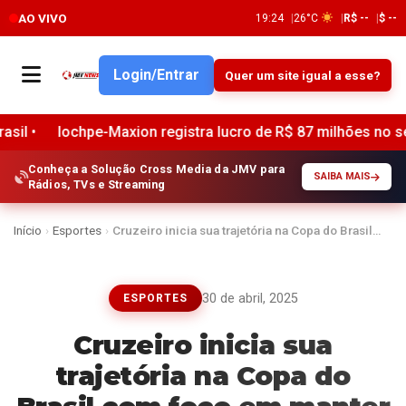
AO VIVO
19:24
26°C
R$ --
$ --
Login/Entrar
Quer um site igual a esse?
e-Maxion registra lucro de R$ 87 milhões no segundo trimest
Conheça a Solução Cross Media da JMV para
SAIBA MAIS
Rádios, TVs e Streaming
Início
›
Esportes
›
Cruzeiro inicia sua trajetória na Copa do Brasil…
30 de abril, 2025
ESPORTES
Cruzeiro inicia sua
trajetória na Copa do