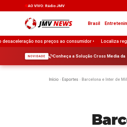
AO VIVO
: Rádio JMV
Brasil
Entreteni
 consumidor •
Localiza registra lucro de R$ 1 bilhão no s
Conheça a Solução Cross Media da 
NOVIDADE
Início
›
Esportes
›
Barcelona e Inter de M
Barc