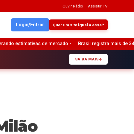
Ouvir Rádio
Assistir TV
Login/Entrar
Quer um site igual a esse?
Brasil registra mais de 34 bilhões de tentativas de golpe
SAIBA MAIS
Milão