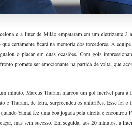
arcelona e a Inter de Milão empataram em um eletrizante 3 
ue certamente ficará na memória dos torcedores. A equipe i
igualou o placar em duas ocasiões. Com gols impressiona
ronto promete ser emocionante na partida de volta, que acont
 um minuto, Marcus Thuram marcou um gol incrível para a I
to e Thuram, de letra, surpreendeu os anfitriões. Esse foi o i
quando Yamal fez uma boa jogada pela direita e encontrou Fe
meaçar, mas sem sucesso. Em seguida, aos 20 minutos, a In