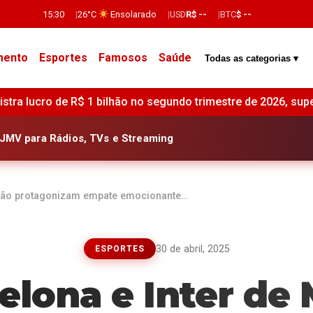
15:30
26°C
Ensolarado
USD
R$ --
BTC
$ --
mento
Esportes
Famosos
Saúde
Todas as categorias ▾
egundo trimestre de 2026, superando estimativas de mercado •
JMV para Rádios, TVs e Streaming
ilão protagonizam empate emocionante…
30 de abril, 2025
ESPORTES
elona e Inter de 