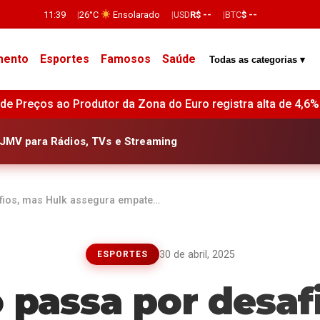
11:39
26°C
Ensolarado
USD
R$ --
BTC
$ --
mento
Esportes
Famosos
Saúde
Todas as categorias ▾
o registra alta de 4,6% em relação a junho de 2024 •
Espe
JMV para Rádios, TVs e Streaming
afios, mas Hulk assegura empate…
30 de abril, 2025
ESPORTES
o passa por desaf