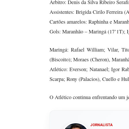
Árbitro: Denis da Silva Ribeiro Sera
Assistentes: Brigida Cirilo Ferreira 
Cartões amarelos: Raphinha e Maranhã
Gols: Maranhão – Maringá (17’1T); Ig
Maringá: Rafael William; Vilar, Ti
(Biscoito); Moraes (Cheron), Maranh
Atlético: Everson; Natanael; Igor R
Scarpa; Rony (Palacios), Cuello e Hul
O Atlético continua enfrentando um j
JORNALISTA