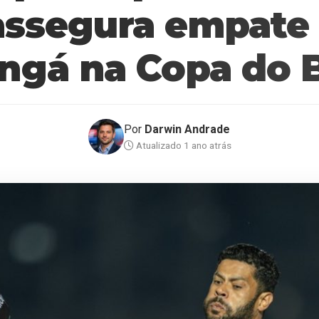
assegura empate
ngá na Copa do B
Por
Darwin Andrade
Atualizado 1 ano atrás