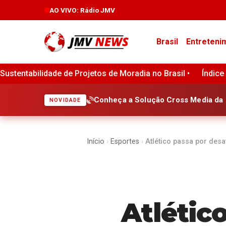
AO VIVO
: Rádio JMV
Brasil
Entreteni
ia no Brasil •
Índice de Preços ao Produtor da Zona do Eur
Conheça a Solução Cross Media da 
NOVIDADE
Início
›
Esportes
›
Atlético passa por des
Atlétic