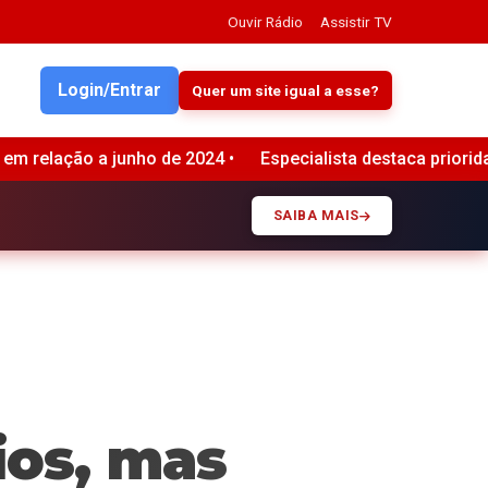
Ouvir Rádio
Assistir TV
Login/Entrar
Quer um site igual a esse?
cialista destaca prioridades na gestão hídrica diante do cená
SAIBA MAIS
ios, mas