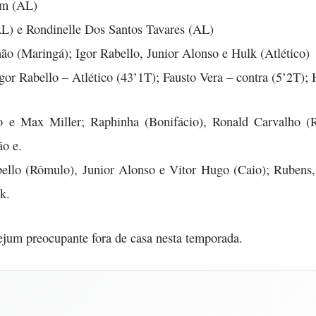
fim (AL)
(AL) e Rondinelle Dos Santos Tavares (AL)
o (Maringá); Igor Rabello, Junior Alonso e Hulk (Atlético)
or Rabello – Atlético (43’1T); Fausto Vera – contra (5’2T); 
to e Max Miller; Raphinha (Bonifácio), Ronald Carvalho 
ão e.
abello (Rômulo), Junior Alonso e Vitor Hugo (Caio); Rubens
k.
ejum preocupante fora de casa nesta temporada.