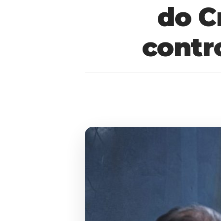
do C
contr