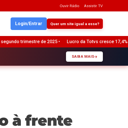
Ouvir Rádio
Assistir TV
Login/Entrar
Quer um site igual a esse?
o da Totvs cresce 17,4% no segundo trimestre de 2026, impul
SAIBA MAIS
 à frente