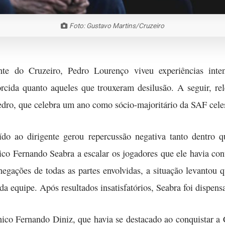
Foto: Gustavo Martins/Cruzeiro
e do Cruzeiro, Pedro Lourenço viveu experiências inte
orcida quanto aqueles que trouxeram desilusão. A seguir, r
ro, que celebra um ano como sócio-majoritário da SAF celeste
do ao dirigente gerou repercussão negativa tanto dentro q
nico Fernando Seabra a escalar os jogadores que ele havia co
 negações de todas as partes envolvidas, a situação levantou
da equipe. Após resultados insatisfatórios, Seabra foi dispen
técnico Fernando Diniz, que havia se destacado ao conquistar 