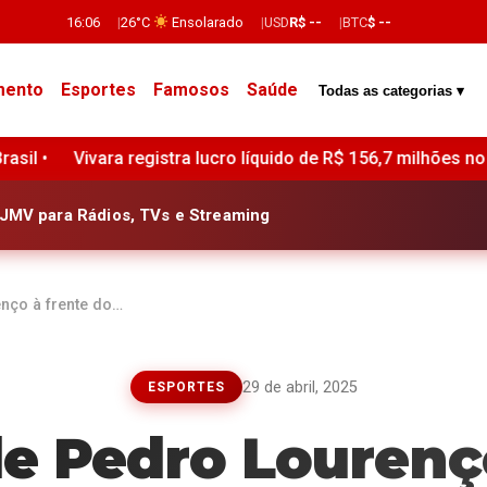
16:06
26°C
Ensolarado
USD
R$ --
BTC
$ --
mento
Esportes
Famosos
Saúde
Todas as categorias ▾
ido de R$ 156,7 milhões no segundo trimestre de 2025 •
Lucr
JMV para Rádios, TVs e Streaming
nço à frente do…
29 de abril, 2025
ESPORTES
e Pedro Lourenço