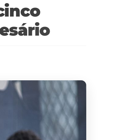
cinco
esário