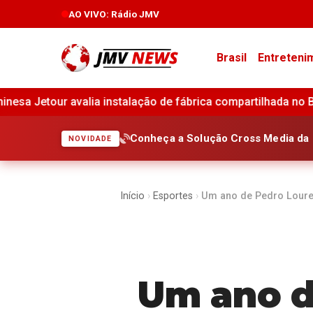
AO VIVO
: Rádio JMV
Brasil
Entreteni
brica compartilhada no Brasil •
Vivara registra lucro líqu
Conheça a Solução Cross Media da 
NOVIDADE
Início
›
Esportes
›
Um ano de Pedro Loure
Um ano d