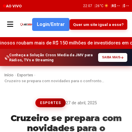
AO VIVO
22:07
26°C
R$ --
$ --
Login/Entrar
Quer um site igual a esse?
 mais de R$ 150 milhões de investidores em criptomoedas n
Conheça a Solução Cross Media da JMV para
SAIBA MAIS
Rádios, TVs e Streaming
Início
›
Esportes
›
Cruzeiro se prepara com novidades para o confronto…
27 de abril, 2025
ESPORTES
Cruzeiro se prepara com
novidades para o