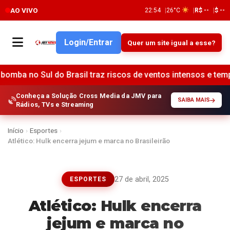
AO VIVO
22:54
26°C
R$ --
$ --
Login/Entrar
Quer um site igual a esse?
do Brasil traz riscos de ventos intensos e tempestades •
Conheça a Solução Cross Media da JMV para
SAIBA MAIS
Rádios, TVs e Streaming
Início
›
Esportes
›
Atlético: Hulk encerra jejum e marca no Brasileirão
27 de abril, 2025
ESPORTES
Atlético: Hulk encerra
jejum e marca no