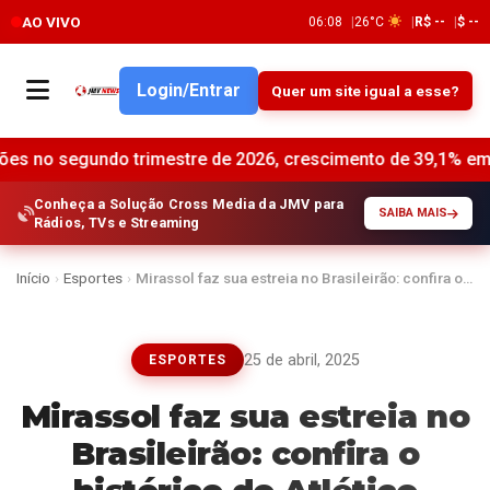
AO VIVO
06:08
26°C
R$ --
$ --
Login/Entrar
Quer um site igual a esse?
 trimestre de 2026, crescimento de 39,1% em relação ao mes
Conheça a Solução Cross Media da JMV para
SAIBA MAIS
Rádios, TVs e Streaming
Início
›
Esportes
›
Mirassol faz sua estreia no Brasileirão: confira o…
25 de abril, 2025
ESPORTES
Mirassol faz sua estreia no
Brasileirão: confira o