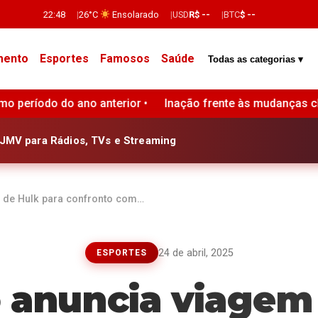
22:48
26°C
Ensolarado
USD
R$ --
BTC
$ --
mento
Esportes
Famosos
Saúde
Todas as categorias ▾
nação frente às mudanças climáticas pode causar prejuízos de 
JMV para Rádios, TVs e Streaming
m de Hulk para confronto com…
24 de abril, 2025
ESPORTES
o anuncia viagem