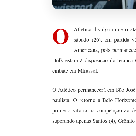
O
Atlético divulgou que o at
sábado (26), em partida v
Americana, pois permaneceu
Hulk estará à disposição do técnic
embate em Mirassol.
O Atlético permanecerá em São José 
paulista. O retorno a Belo Horizont
primeira vitória na competição ao d
superando apenas Santos (4), Grêmio (