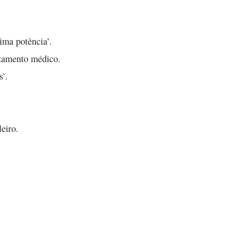
ima potência’.
rtamento médico.
’.
eiro.