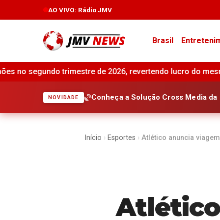
AO VIVO
: Rádio JMV
Brasil
Entreteni
26, revertendo lucro do mesmo período do ano anterior •
I
Conheça a Solução Cross Media da 
NOVIDADE
Início
›
Esportes
›
Atlético anuncia viage
Atlétic