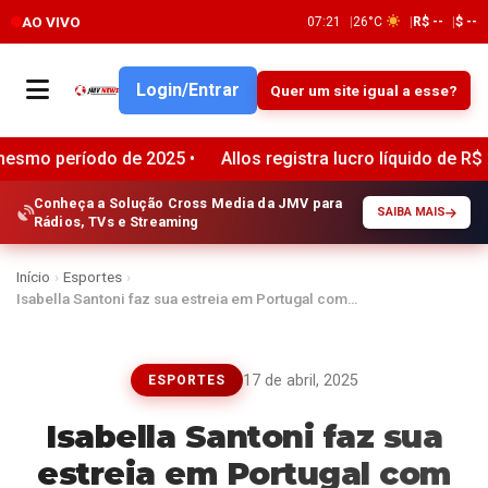
AO VIVO
07:21
26°C
R$ --
$ --
Login/Entrar
Quer um site igual a esse?
de 2025 •
Allos registra lucro líquido de R$ 294 milhões 
Conheça a Solução Cross Media da JMV para
SAIBA MAIS
Rádios, TVs e Streaming
Início
›
Esportes
›
Isabella Santoni faz sua estreia em Portugal com…
17 de abril, 2025
ESPORTES
Isabella Santoni faz sua
estreia em Portugal com