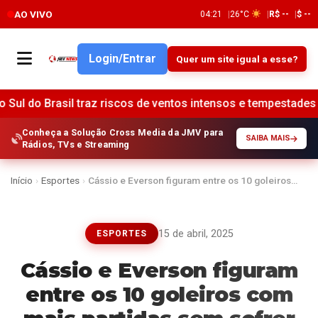
AO VIVO
04:21
26°C
R$ --
$ --
Login/Entrar
Quer um site igual a esse?
l traz riscos de ventos intensos e tempestades •
Santander
Conheça a Solução Cross Media da JMV para
SAIBA MAIS
Rádios, TVs e Streaming
Início
›
Esportes
›
Cássio e Everson figuram entre os 10 goleiros…
15 de abril, 2025
ESPORTES
Cássio e Everson figuram
entre os 10 goleiros com