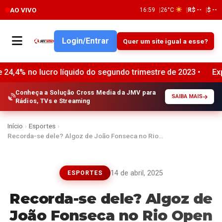
AO VIVO
17:00
26°C
R$ --
$ --
Login/Entrar
Quer um site igual a esse?
ro líquido do segundo trimestre de 2023 •
Expiração do blo
Conheça a Solução Cross Media da JMV para
SAIBA MAIS
Rádios, TVs e Streaming
Início
›
Esportes
›
Recorda-se dele? Algoz de João Fonseca no Rio…
14 de abril, 2025
ESPORTES
Recorda-se dele? Algoz de
João Fonseca no Rio Open