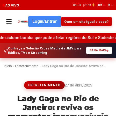
AO VIVO
06:53
26°C
R$ --
$ --
Login/Entrar
Quer um site igual a esse?
bomba que pode afetar regiões do Sul e Sudeste do Brasil •
Conheça a Solução Cross Media da JMV para
SAIBA MAIS
Rádios, TVs e Streaming
Início
›
Entretenimento
›
Lady Gaga no Rio de Janeiro: reviva os…
27 de abril, 2025
ENTRETENIMENTO
Lady Gaga no Rio de
Janeiro: reviva os