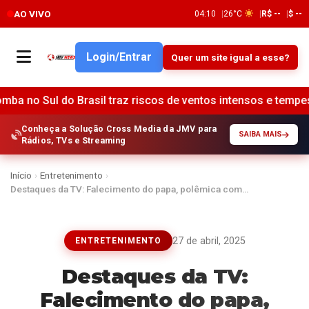
AO VIVO
04:10
26°C
R$ --
$ --
Login/Entrar
Quer um site igual a esse?
do Brasil traz riscos de ventos intensos e tempestades •
Conheça a Solução Cross Media da JMV para
SAIBA MAIS
Rádios, TVs e Streaming
Início
›
Entretenimento
›
Destaques da TV: Falecimento do papa, polêmica com…
27 de abril, 2025
ENTRETENIMENTO
Destaques da TV:
Falecimento do papa,