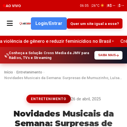
AO VIVO
06:05
26°C
R$ --
$ --
Login/Entrar
Quer um site igual a esse?
nero e reduzir feminicídios no Brasil •
Crédito ao consum
Conheça a Solução Cross Media da JMV para
SAIBA MAIS
Rádios, TVs e Streaming
Início
›
Entretenimento
›
Novidades Musicais da Semana: Surpresas de Mumuzinho, Luísa…
26 de abril, 2025
ENTRETENIMENTO
Novidades Musicais da
Semana: Surpresas de