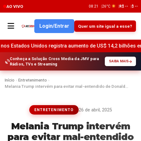
AO VIVO
08:21
26°C
R$ --
$ --
Login/Entrar
Quer um site igual a esse?
idos registra aumento de US$ 14,2 bilhões em junho, indica
Conheça a Solução Cross Media da JMV para
SAIBA MAIS
Rádios, TVs e Streaming
Início
›
Entretenimento
›
Melania Trump intervém para evitar mal-entendido de Donald…
26 de abril, 2025
ENTRETENIMENTO
Melania Trump intervém
para evitar mal-entendido