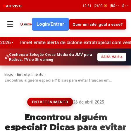
AO VIVO
19:31
26°C
R$ --
$ --
Login/Entrar
Quer um site igual a esse?
mite alerta de ciclone extratropical com ventos de até 90 km/
Conheça a Solução Cross Media da JMV para
SAIBA MAIS
Rádios, TVs e Streaming
Início
›
Entretenimento
›
Encontrou alguém especial? Dicas para evitar fraudes em…
26 de abril, 2025
ENTRETENIMENTO
Encontrou alguém
especial? Dicas para evitar