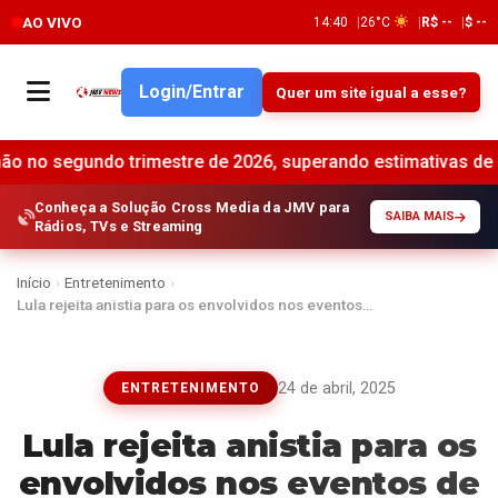
AO VIVO
14:40
26°C
R$ --
$ --
Login/Entrar
Quer um site igual a esse?
do trimestre de 2026, superando estimativas de mercado •
Conheça a Solução Cross Media da JMV para
SAIBA MAIS
Rádios, TVs e Streaming
Início
›
Entretenimento
›
Lula rejeita anistia para os envolvidos nos eventos…
24 de abril, 2025
ENTRETENIMENTO
Lula rejeita anistia para os
envolvidos nos eventos de