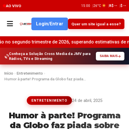
AO VIVO
15:00
26°C
R$ --
$ --
Login/Entrar
Quer um site igual a esse?
 trimestre de 2026, superando estimativas de mercado •
Br
Conheça a Solução Cross Media da JMV para
SAIBA MAIS
Rádios, TVs e Streaming
Início
›
Entretenimento
›
Humor à parte! Programa da Globo faz piada…
24 de abril, 2025
ENTRETENIMENTO
Humor à parte! Programa
da Globo faz piada sobre