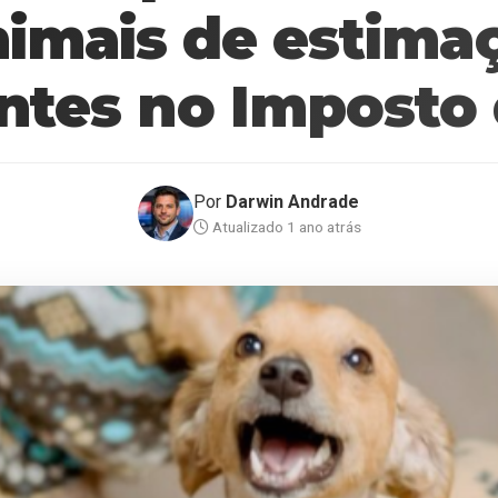
animais de estim
tes no Imposto
Por
Darwin Andrade
Atualizado 1 ano atrás