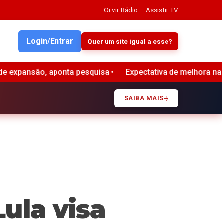
Ouvir Rádio
Assistir TV
Login/Entrar
Quer um site igual a esse?
Expectativa de melhora na economia brasileira aumenta d
SAIBA MAIS
ula visa