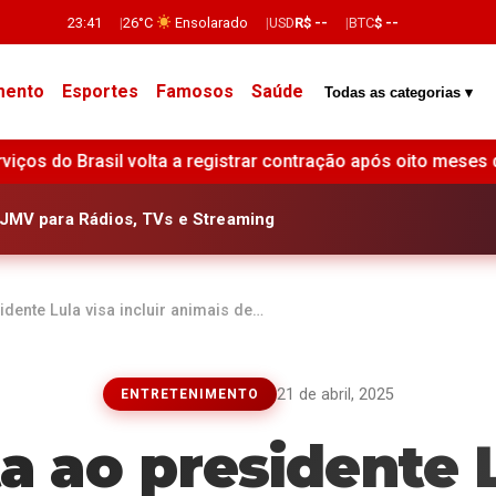
23:41
26°C
Ensolarado
USD
R$ --
BTC
$ --
mento
Esportes
Famosos
Saúde
Todas as categorias ▾
rar contração após oito meses de expansão, aponta pesquisa •
JMV para Rádios, TVs e Streaming
dente Lula visa incluir animais de…
21 de abril, 2025
ENTRETENIMENTO
a ao presidente L