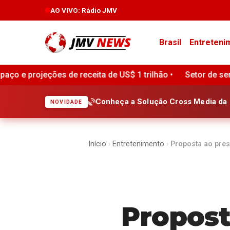
AO VIVO
: Rádio JMV
Brasil
Entreteni
S$ 1 trilhão •
Setor de serviços do Brasil volta a regist
Conheça a Solução Cross Media da 
NOVIDADE
Início
›
Entretenimento
›
Proposta ao presi
Propost