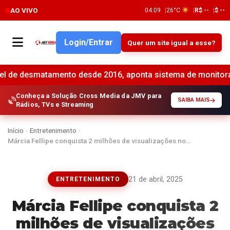
AO VIVO
04:09
26°C
R$ --
$ --
Login/Entrar
Quer um site igual a esse?
tamento desde 2016, aponta sistema de monitoramento •
B
Conheça a Solução Cross Media da JMV para
SAIBA MAIS
Rádios, TVs e Streaming
Início
›
Entretenimento
›
Márcia Fellipe conquista 2 milhões de visualizações no…
21 de abril, 2025
ENTRETENIMENTO
Márcia Fellipe conquista 2
milhões de visualizações