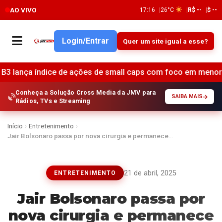
AO VIVO
17:16
26°C
R$ --
$ --
Login/Entrar
Quer um site igual a esse?
índice de ações de small caps com foco em menor liquidez e m
Conheça a Solução Cross Media da JMV para
SAIBA MAIS
Rádios, TVs e Streaming
Início
›
Entretenimento
›
Jair Bolsonaro passa por nova cirurgia e permanece…
21 de abril, 2025
ENTRETENIMENTO
Jair Bolsonaro passa por
nova cirurgia e permanece