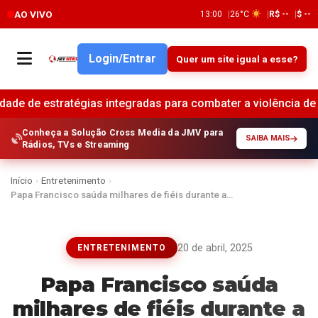
AO VIVO
13:00
26°C
R$ --
$ --
Login/Entrar
Quer um site igual a esse?
tégias integradas para combater a violência de gênero e redu
Conheça a Solução Cross Media da JMV para
SAIBA MAIS
Rádios, TVs e Streaming
Início
›
Entretenimento
›
Papa Francisco saúda milhares de fiéis durante a…
20 de abril, 2025
ENTRETENIMENTO
Papa Francisco saúda
milhares de fiéis durante a