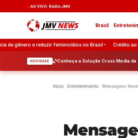
AO VIVO
: Rádio JMV
Brasil
Entreteni
s no Brasil •
Crédito ao consumidor nos Estados Unidos re
Conheça a Solução Cross Media da 
NOVIDADE
Início
›
Entretenimento
›
Mensagens Revel
Mensage