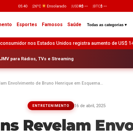
05:40
26°C
Ensolarado
USD
R$ --
BTC
$ --
mento
Esportes
Famosos
Saúde
Todas as categorias ▾
gistra aumento de US$ 14,2 bilhões em junho, indica o Fede
JMV para Rádios, TVs e Streaming
am Envolvimento de Bruno Henrique em Esquema…
16 de abril, 2025
ENTRETENIMENTO
ns Revelam Envo