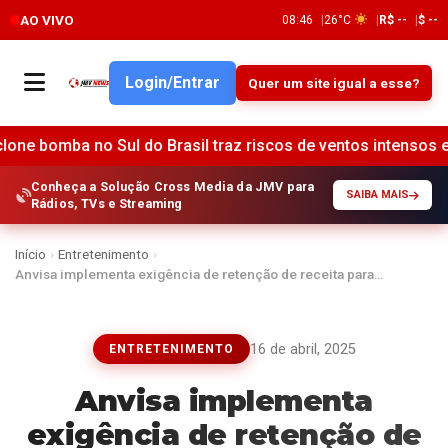
AO VIVO
08:46
26°C
R$ --
$ --
Login/Entrar
Quer um site igual a esse?
mba no Sul do Brasil traz riscos de ventos intensos e tempes
Conheça a Solução Cross Media da JMV para
SAIBA MAIS
Rádios, TVs e Streaming
Início
›
Entretenimento
›
Anvisa implementa exigência de retenção de receita para…
16 de abril, 2025
ENTRETENIMENTO
Anvisa implementa
exigência de retenção de