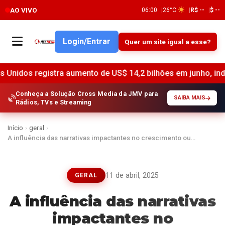
AO VIVO
06:00
26°C
R$ --
$ --
Login/Entrar
Quer um site igual a esse?
 aumento de US$ 14,2 bilhões em junho, indica o Federal Res
Conheça a Solução Cross Media da JMV para
SAIBA MAIS
Rádios, TVs e Streaming
Início
›
geral
›
A influência das narrativas impactantes no crescimento ou…
11 de abril, 2025
GERAL
A influência das narrativas
impactantes no